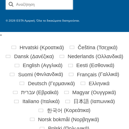
Αναζήτηση
για:
© 2026 ESTA Αμερική. Όλα τα δικαιώματα διατηρούνται.
'
'
Hrvatski
(
Κροατικά
)
Čeština
(
Τσεχικά
)
Dansk
(
Δανέζικα
)
Nederlands
(
Ολλανδικά
)
English
(
Αγγλικά
)
Eesti
(
Εσθονικά
)
Suomi
(
Φινλανδικά
)
Français
(
Γαλλικά
)
Deutsch
(
Γερμανικά
)
Ελληνικά
עברית
(
Εβραϊκά
)
Magyar
(
Ουγγρικά
)
Italiano
(
Ιταλικά
)
日本語
(
Ιαπωνικά
)
한국어
(
Κορεάτικα
)
Norsk bokmål
(
Νορβηγικά
)
Polski
(
Πολωνικά
)