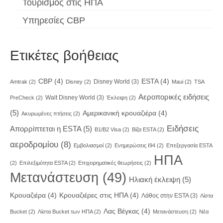
Τουρισμός στις ΗΠΑ
Υπηρεσίες CBP
Ετικέτες βοήθειας
CBP
(4)
ESTA
(4)
Disney World
(3)
Amtrak
(2)
Disney
(2)
Maui
(2)
TSA
Αεροπορικές ειδήσεις
Walt Disney World
(3)
PreCheck
(2)
Έκλειψη
(2)
(5)
Αμερικανική κρουαζιέρα
(4)
Ακυρωμένες πτήσεις
(2)
Ειδήσεις
Απορρίπτεται η ESTA
(5)
Β1/B2 Visa
(2)
Βίζα ESTA
(2)
αεροδρομίου
(8)
Εμβολιασμοί
(2)
Ενημερώσεις I94
(2)
Επεξεργασία ESTA
ΗΠΑ
(2)
Επιλεξιμότητα ESTA
(2)
Επιχειρηματικές θεωρήσεις
(2)
Μετανάστευση
(49)
Ηλιακή έκλειψη
(5)
Κρουαζιέρα
(4)
Κρουαζιέρες στις ΗΠΑ
(4)
Λάθος στην ESTA
(3)
Λίστα
Λας Βέγκας
(4)
Bucket
(2)
Λίστα Bucket των ΗΠΑ
(2)
Μετανάστευση
(2)
Νέα