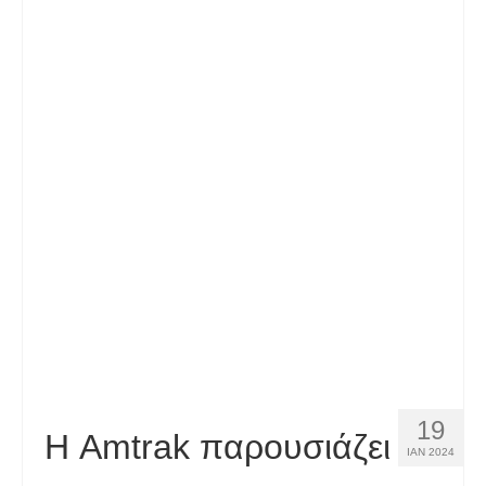
Español
(
Ισπανικά
)
Svenska
(
Σουηδικά
)
19
Η Amtrak παρουσιάζει
ΙΑΝ 2024