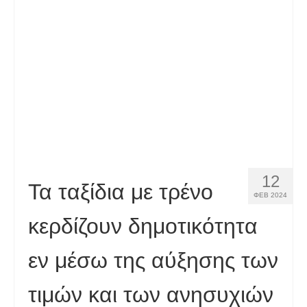
Επαφή
Εφαρμογή
Ελληνικά
Hrvatski
(
Κροατικά
)
Čeština
(
Τσεχικά
)
Dansk
(
Δανέζικα
)
12
Nederlands
(
Ολλανδικά
)
Τα ταξίδια με τρένο
ΦΕΒ 2024
English
(
Αγγλικά
)
κερδίζουν δημοτικότητα
Eesti
(
Εσθονικά
)
εν μέσω της αύξησης των
Suomi
(
Φινλανδικά
)
τιμών και των ανησυχιών
Français
(
Γαλλικά
)