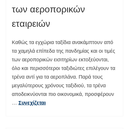
των αεροπορικών
Deutsch
(
Γερμανικά
)
עברית
(
Εβραϊκά
)
εταιρειών
Magyar
(
Ουγγρικά
)
Καθώς τα εγχώρια ταξίδια ανακάμπτουν από
Italiano
(
Ιταλικά
)
τα χαμηλά επίπεδα της πανδημίας και οι τιμές
日本語
(
Ιαπωνικά
)
των αεροπορικών εισιτηρίων εκτοξεύονται,
한국어
(
Κορεάτικα
)
όλο και περισσότεροι ταξιδιώτες επιλέγουν τα
τρένα αντί για τα αεροπλάνα. Παρά τους
Norsk bokmål
(
Νορβηγικά
)
μεγαλύτερους χρόνους ταξιδιού, τα τρένα
Polski
(
Πολωνικά
)
αποδεικνύονται πιο οικονομικά, προσφέρουν
Português
(
Πορτογαλικά
)
…
Συνεχίζεται
Slovenčina
(
Σλαβική
)
Slovenščina
(
Σλοβενικά
)