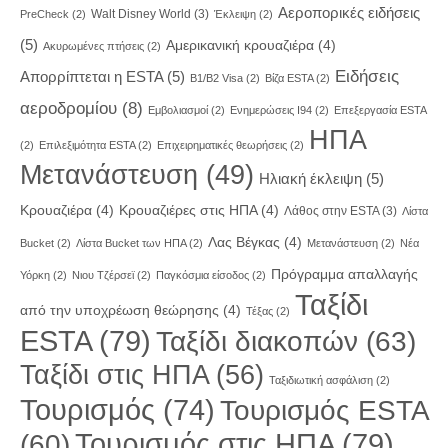
Αεροπορικές ειδήσεις
Walt Disney World
(3)
PreCheck
(2)
Έκλειψη
(2)
(5)
Αμερικανική κρουαζιέρα
(4)
Ακυρωμένες πτήσεις
(2)
Ειδήσεις
Απορρίπτεται η ESTA
(5)
Β1/B2 Visa
(2)
Βίζα ESTA
(2)
αεροδρομίου
(8)
Εμβολιασμοί
(2)
Ενημερώσεις I94
(2)
Επεξεργασία ESTA
ΗΠΑ
(2)
Επιλεξιμότητα ESTA
(2)
Επιχειρηματικές θεωρήσεις
(2)
Μετανάστευση
(49)
Ηλιακή έκλειψη
(5)
Κρουαζιέρα
(4)
Κρουαζιέρες στις ΗΠΑ
(4)
Λάθος στην ESTA
(3)
Λίστα
Λας Βέγκας
(4)
Bucket
(2)
Λίστα Bucket των ΗΠΑ
(2)
Μετανάστευση
(2)
Νέα
Πρόγραμμα απαλλαγής
Υόρκη
(2)
Νιου Τζέρσεϊ
(2)
Παγκόσμια είσοδος
(2)
Ταξίδι
από την υποχρέωση θεώρησης
(4)
Τέξας
(2)
ESTA
(79)
Ταξίδι διακοπών
(63)
Ταξίδι στις ΗΠΑ
(56)
Ταξιδιωτική ασφάλιση
(2)
Τουρισμός
(74)
Τουρισμός ESTA
Τουρισμός στις ΗΠΑ
(79)
(60)