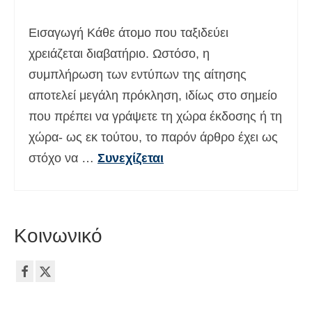
Deutsch
(
Γερμανικά
)
Εισαγωγή Κάθε άτομο που ταξιδεύει
עברית
(
Εβραϊκά
)
χρειάζεται διαβατήριο. Ωστόσο, η
συμπλήρωση των εντύπων της αίτησης
Magyar
(
Ουγγρικά
)
αποτελεί μεγάλη πρόκληση, ιδίως στο σημείο
Italiano
(
Ιταλικά
)
που πρέπει να γράψετε τη χώρα έκδοσης ή τη
日本語
(
Ιαπωνικά
)
χώρα- ως εκ τούτου, το παρόν άρθρο έχει ως
στόχο να …
Συνεχίζεται
한국어
(
Κορεάτικα
)
Norsk bokmål
(
Νορβηγικά
)
Polski
(
Πολωνικά
)
Κοινωνικό
Português
(
Πορτογαλικά
)
Slovenčina
(
Σλαβική
)
Slovenščina
(
Σλοβενικά
)