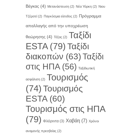
Βέγκας
(4)
Μετανάστευση
(2)
Νέα Υόρκη
(2)
Νιου
Πρόγραμμα
Τζέρσεϊ
(2)
Παγκόσμια είσοδος
(2)
απαλλαγής από την υποχρέωση
Ταξίδι
θεώρησης
(4)
Τέξας
(2)
ESTA
(79)
Ταξίδι
διακοπών
(63)
Ταξίδι
στις ΗΠΑ
(56)
Ταξιδιωτική
Τουρισμός
ασφάλιση
(2)
(74)
Τουρισμός
ESTA
(60)
Τουρισμός στις ΗΠΑ
(79)
Χαβάη
(7)
Φλόριντα
(3)
Χρόνοι
αναμονής πρεσβείας
(2)