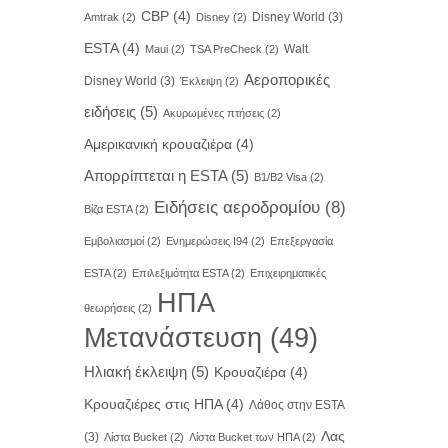
CBP
(4)
Disney World
(3)
Amtrak
(2)
Disney
(2)
ESTA
(4)
Walt
Maui
(2)
TSA PreCheck
(2)
Αεροπορικές
Disney World
(3)
Έκλειψη
(2)
ειδήσεις
(5)
Ακυρωμένες πτήσεις
(2)
Αμερικανική κρουαζιέρα
(4)
Απορρίπτεται η ESTA
(5)
Β1/B2 Visa
(2)
Ειδήσεις αεροδρομίου
(8)
Βίζα ESTA
(2)
Εμβολιασμοί
(2)
Ενημερώσεις I94
(2)
Επεξεργασία
ESTA
(2)
Επιλεξιμότητα ESTA
(2)
Επιχειρηματικές
ΗΠΑ
θεωρήσεις
(2)
Μετανάστευση
(49)
Ηλιακή έκλειψη
(5)
Κρουαζιέρα
(4)
Κρουαζιέρες στις ΗΠΑ
(4)
Λάθος στην ESTA
Λας
(3)
Λίστα Bucket
(2)
Λίστα Bucket των ΗΠΑ
(2)