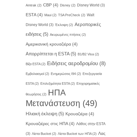
CBP
(4)
Disney World
(3)
Amtrak
(2)
Disney
(2)
ESTA
(4)
Walt
Maui
(2)
TSA PreCheck
(2)
Αεροπορικές
Disney World
(3)
Έκλειψη
(2)
ειδήσεις
(5)
Ακυρωμένες πτήσεις
(2)
Αμερικανική κρουαζιέρα
(4)
Απορρίπτεται η ESTA
(5)
Β1/B2 Visa
(2)
Ειδήσεις αεροδρομίου
(8)
Βίζα ESTA
(2)
Εμβολιασμοί
(2)
Ενημερώσεις I94
(2)
Επεξεργασία
ESTA
(2)
Επιλεξιμότητα ESTA
(2)
Επιχειρηματικές
ΗΠΑ
θεωρήσεις
(2)
Μετανάστευση
(49)
Ηλιακή έκλειψη
(5)
Κρουαζιέρα
(4)
Κρουαζιέρες στις ΗΠΑ
(4)
Λάθος στην ESTA
Λας
(3)
Λίστα Bucket
(2)
Λίστα Bucket των ΗΠΑ
(2)