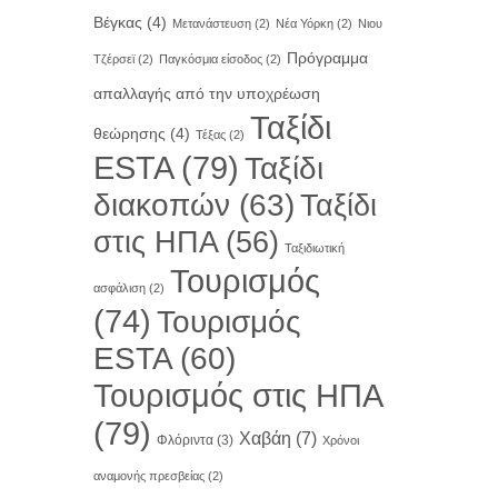
Βέγκας
(4)
Μετανάστευση
(2)
Νέα Υόρκη
(2)
Νιου
Πρόγραμμα
Τζέρσεϊ
(2)
Παγκόσμια είσοδος
(2)
απαλλαγής από την υποχρέωση
Ταξίδι
θεώρησης
(4)
Τέξας
(2)
ESTA
(79)
Ταξίδι
διακοπών
(63)
Ταξίδι
στις ΗΠΑ
(56)
Ταξιδιωτική
Τουρισμός
ασφάλιση
(2)
(74)
Τουρισμός
ESTA
(60)
Τουρισμός στις ΗΠΑ
(79)
Χαβάη
(7)
Φλόριντα
(3)
Χρόνοι
αναμονής πρεσβείας
(2)