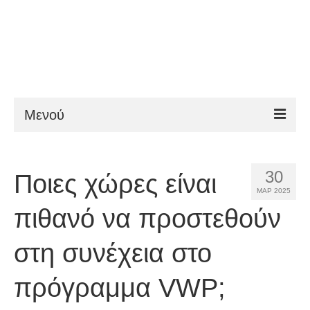
Μενού
ESTA
30
Ποιες χώρες είναι
Απαιτήσεις
ΜΑΡ 2025
FAQ
πιθανό να προστεθούν
VWP
στη συνέχεια στο
Βοήθεια
πρόγραμμα VWP;
Νέα