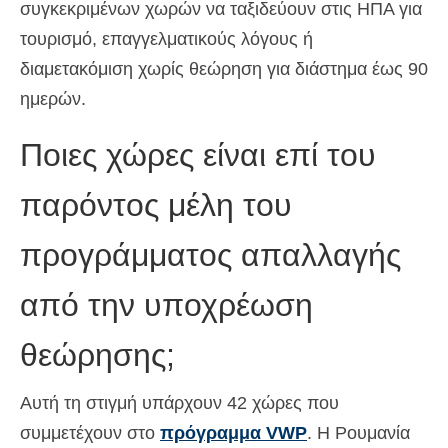
συγκεκριμένων χωρών να ταξιδεύουν στις ΗΠΑ για
Deutsch
(
Γερμανικά
)
τουρισμό, επαγγελματικούς λόγους ή
עברית
(
Εβραϊκά
)
διαμετακόμιση χωρίς θεώρηση για διάστημα έως 90
ημερών.
Magyar
(
Ουγγρικά
)
Ποιες χώρες είναι επί του
Italiano
(
Ιταλικά
)
日本語
(
Ιαπωνικά
)
παρόντος μέλη του
한국어
(
Κορεάτικα
)
προγράμματος απαλλαγής
Norsk bokmål
(
Νορβηγικά
)
από την υποχρέωση
Polski
(
Πολωνικά
)
θεώρησης;
Português
(
Πορτογαλικά
)
Slovenčina
(
Σλαβική
)
Αυτή τη στιγμή υπάρχουν 42 χώρες που
συμμετέχουν στο
πρόγραμμα VWP
. Η Ρουμανία
Slovenščina
(
Σλοβενικά
)