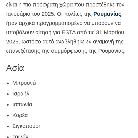
είναι η πιο πρόσφατη χώρα που προστέθηκε τον
Español
(
Ισπανικά
)
Ιανουάριο του 2025. Οι πολίτες της
Ρουμανίας
Svenska
(
Σουηδικά
)
ήταν αρχικά προγραμματισμένο να μπορούν να
υποβάλουν αίτηση για ESTA από τις 31 Μαρτίου
2025, ωστόσο αυτό αναβλήθηκε εν αναμονή της
επανεξέτασης της συμμόρφωσης της Ρουμανίας.
Ασία
Μπρουνέι
Ισραήλ
Ιαπωνία
Κορέα
Σιγκαπούρη
Ταϊβάν