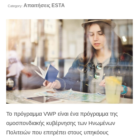
Απαιτήσεις ESTA
Επαφή
Category:
Εφαρμογή
Ελληνικά
Hrvatski
(
Κροατικά
)
Čeština
(
Τσεχικά
)
Dansk
(
Δανέζικα
)
Nederlands
(
Ολλανδικά
)
English
(
Αγγλικά
)
Eesti
(
Εσθονικά
)
Το πρόγραμμα VWP είναι ένα πρόγραμμα της
Suomi
(
Φινλανδικά
)
ομοσπονδιακής κυβέρνησης των Ηνωμένων
Πολιτειών που επιτρέπει στους υπηκόους
Français
(
Γαλλικά
)