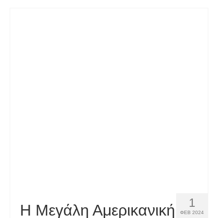
Español
(
Ισπανικά
)
Svenska
(
Σουηδικά
)
1
Η Μεγάλη Αμερικανική
ΦΕΒ 2024