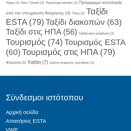
Πρόγραμμα απαλλαγής
Υόρκη
(2)
Νιου Τζέρσεϊ
(2)
Παγκόσμια είσοδος
(2)
Ταξίδι
από την υποχρέωση θεώρησης
(4)
Τέξας
(2)
ESTA
(79)
Ταξίδι διακοπών
(63)
Ταξίδι στις ΗΠΑ
(56)
Ταξιδιωτική ασφάλιση
(2)
Τουρισμός
(74)
Τουρισμός ESTA
Τουρισμός στις ΗΠΑ
(79)
(60)
Χαβάη
(7)
Φλόριντα
(3)
Χρόνοι αναμονής πρεσβείας
(2)
Σύνδεσμοι ιστότοπου
Αρχική σελίδα
Απαιτήσεις ESTA
VWP