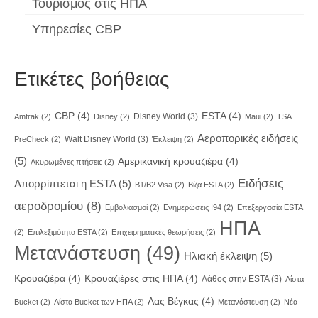
Τουρισμός στις ΗΠΑ
Υπηρεσίες CBP
Ετικέτες βοήθειας
CBP
(4)
ESTA
(4)
Disney World
(3)
Amtrak
(2)
Disney
(2)
Maui
(2)
TSA
Αεροπορικές ειδήσεις
Walt Disney World
(3)
PreCheck
(2)
Έκλειψη
(2)
(5)
Αμερικανική κρουαζιέρα
(4)
Ακυρωμένες πτήσεις
(2)
Ειδήσεις
Απορρίπτεται η ESTA
(5)
Β1/B2 Visa
(2)
Βίζα ESTA
(2)
αεροδρομίου
(8)
Εμβολιασμοί
(2)
Ενημερώσεις I94
(2)
Επεξεργασία ESTA
ΗΠΑ
(2)
Επιλεξιμότητα ESTA
(2)
Επιχειρηματικές θεωρήσεις
(2)
Μετανάστευση
(49)
Ηλιακή έκλειψη
(5)
Κρουαζιέρα
(4)
Κρουαζιέρες στις ΗΠΑ
(4)
Λάθος στην ESTA
(3)
Λίστα
Λας Βέγκας
(4)
Bucket
(2)
Λίστα Bucket των ΗΠΑ
(2)
Μετανάστευση
(2)
Νέα