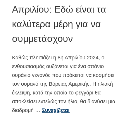
Απριλίου: Εδώ είναι τα
Deutsch
(
Γερμανικά
)
עברית
(
Εβραϊκά
)
καλύτερα μέρη για να
Magyar
(
Ουγγρικά
)
συμμετάσχουν
Italiano
(
Ιταλικά
)
日本語
(
Ιαπωνικά
)
Καθώς πλησιάζει η 8η Απριλίου 2024, ο
ενθουσιασμός αυξάνεται για ένα σπάνιο
한국어
(
Κορεάτικα
)
ουράνιο γεγονός που πρόκειται να κοσμήσει
Norsk bokmål
(
Νορβηγικά
)
τον ουρανό της Βόρειας Αμερικής. Η ηλιακή
Polski
(
Πολωνικά
)
έκλειψη, κατά την οποία το φεγγάρι θα
αποκλείσει εντελώς τον ήλιο, θα διανύσει μια
Português
(
Πορτογαλικά
)
διαδρομή …
Συνεχίζεται
Slovenčina
(
Σλαβική
)
Slovenščina
(
Σλοβενικά
)