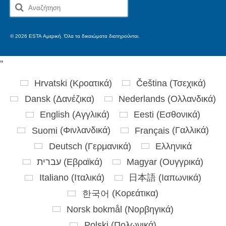
Αναζήτηση
για:
© 2026 ESTA Αμερική. Όλα τα δικαιώματα διατηρούνται.
'
'
Hrvatski
(
Κροατικά
)
Čeština
(
Τσεχικά
)
Dansk
(
Δανέζικα
)
Nederlands
(
Ολλανδικά
)
English
(
Αγγλικά
)
Eesti
(
Εσθονικά
)
Suomi
(
Φινλανδικά
)
Français
(
Γαλλικά
)
Deutsch
(
Γερμανικά
)
Ελληνικά
עברית
(
Εβραϊκά
)
Magyar
(
Ουγγρικά
)
Italiano
(
Ιταλικά
)
日本語
(
Ιαπωνικά
)
한국어
(
Κορεάτικα
)
Norsk bokmål
(
Νορβηγικά
)
Polski
(
Πολωνικά
)