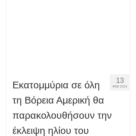
Επαφή
Εφαρμογή
Ελληνικά
Hrvatski
(
Κροατικά
)
Čeština
(
Τσεχικά
)
Dansk
(
Δανέζικα
)
13
Nederlands
(
Ολλανδικά
)
Εκατομμύρια σε όλη
ΦΕΒ 2024
English
(
Αγγλικά
)
τη Βόρεια Αμερική θα
Eesti
(
Εσθονικά
)
παρακολουθήσουν την
Suomi
(
Φινλανδικά
)
έκλειψη ηλίου του
Français
(
Γαλλικά
)