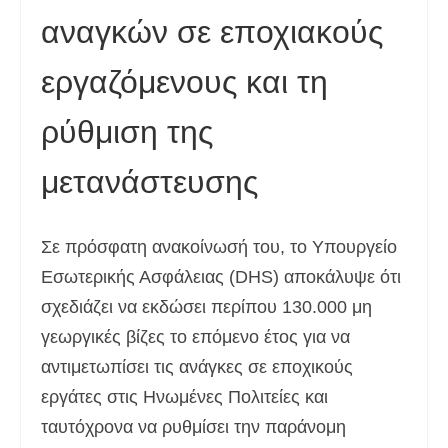
αναγκών σε εποχιακούς
Deutsch
(
Γερμανικά
)
עברית
(
Εβραϊκά
)
εργαζόμενους και τη
Magyar
(
Ουγγρικά
)
ρύθμιση της
Italiano
(
Ιταλικά
)
μετανάστευσης
日本語
(
Ιαπωνικά
)
한국어
(
Κορεάτικα
)
Σε πρόσφατη ανακοίνωσή του, το Υπουργείο
Norsk bokmål
(
Νορβηγικά
)
Εσωτερικής Ασφάλειας (DHS) αποκάλυψε ότι
σχεδιάζει να εκδώσει περίπου 130.000 μη
Polski
(
Πολωνικά
)
γεωργικές βίζες το επόμενο έτος για να
Português
(
Πορτογαλικά
)
αντιμετωπίσει τις ανάγκες σε εποχικούς
Slovenčina
(
Σλαβική
)
εργάτες στις Ηνωμένες Πολιτείες και
ταυτόχρονα να ρυθμίσει την παράνομη
Slovenščina
(
Σλοβενικά
)