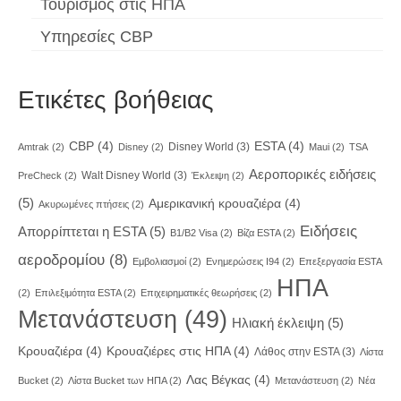
Τουρισμός στις ΗΠΑ
Υπηρεσίες CBP
Ετικέτες βοήθειας
CBP
(4)
ESTA
(4)
Disney World
(3)
Amtrak
(2)
Disney
(2)
Maui
(2)
TSA
Αεροπορικές ειδήσεις
Walt Disney World
(3)
PreCheck
(2)
Έκλειψη
(2)
(5)
Αμερικανική κρουαζιέρα
(4)
Ακυρωμένες πτήσεις
(2)
Ειδήσεις
Απορρίπτεται η ESTA
(5)
Β1/B2 Visa
(2)
Βίζα ESTA
(2)
αεροδρομίου
(8)
Εμβολιασμοί
(2)
Ενημερώσεις I94
(2)
Επεξεργασία ESTA
ΗΠΑ
(2)
Επιλεξιμότητα ESTA
(2)
Επιχειρηματικές θεωρήσεις
(2)
Μετανάστευση
(49)
Ηλιακή έκλειψη
(5)
Κρουαζιέρα
(4)
Κρουαζιέρες στις ΗΠΑ
(4)
Λάθος στην ESTA
(3)
Λίστα
Λας Βέγκας
(4)
Bucket
(2)
Λίστα Bucket των ΗΠΑ
(2)
Μετανάστευση
(2)
Νέα