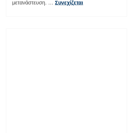
μετανάστευση. …
Συνεχίζεται
Español
(
Ισπανικά
)
Svenska
(
Σουηδικά
)