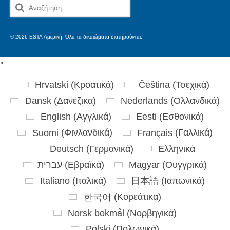
Αναζήτηση
για:
© 2026 ESTA Αμερική. Όλα τα δικαιώματα διατηρούνται.
'
'
Hrvatski
(
Κροατικά
)
Čeština
(
Τσεχικά
)
Dansk
(
Δανέζικα
)
Nederlands
(
Ολλανδικά
)
English
(
Αγγλικά
)
Eesti
(
Εσθονικά
)
Suomi
(
Φινλανδικά
)
Français
(
Γαλλικά
)
Deutsch
(
Γερμανικά
)
Ελληνικά
עברית
(
Εβραϊκά
)
Magyar
(
Ουγγρικά
)
Italiano
(
Ιταλικά
)
日本語
(
Ιαπωνικά
)
한국어
(
Κορεάτικα
)
Norsk bokmål
(
Νορβηγικά
)
Polski
(
Πολωνικά
)