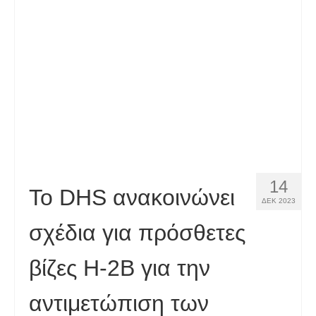
Επαφή
Εφαρμογή
Ελληνικά
Hrvatski
(
Κροατικά
)
Čeština
(
Τσεχικά
)
Dansk
(
Δανέζικα
)
14
Nederlands
(
Ολλανδικά
)
Το DHS ανακοινώνει
ΔΕΚ 2023
English
(
Αγγλικά
)
σχέδια για πρόσθετες
Eesti
(
Εσθονικά
)
βίζες H-2B για την
Suomi
(
Φινλανδικά
)
αντιμετώπιση των
Français
(
Γαλλικά
)