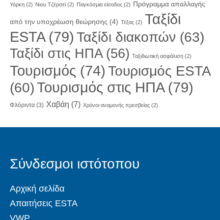
Πρόγραμμα απαλλαγής
Υόρκη
(2)
Νιου Τζέρσεϊ
(2)
Παγκόσμια είσοδος
(2)
Ταξίδι
από την υποχρέωση θεώρησης
(4)
Τέξας
(2)
ESTA
(79)
Ταξίδι διακοπών
(63)
Ταξίδι στις ΗΠΑ
(56)
Ταξιδιωτική ασφάλιση
(2)
Τουρισμός
(74)
Τουρισμός ESTA
Τουρισμός στις ΗΠΑ
(79)
(60)
Χαβάη
(7)
Φλόριντα
(3)
Χρόνοι αναμονής πρεσβείας
(2)
Σύνδεσμοι ιστότοπου
Αρχική σελίδα
Απαιτήσεις ESTA
VWP