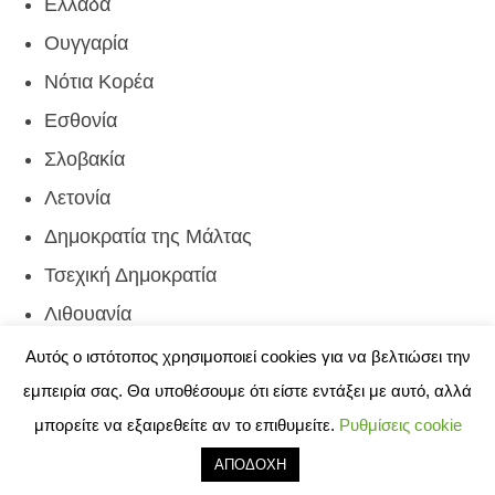
Ελλάδα
Ουγγαρία
Νότια Κορέα
Εσθονία
Σλοβακία
Λετονία
Δημοκρατία της Μάλτας
Τσεχική Δημοκρατία
Λιθουανία
Αυτός ο ιστότοπος χρησιμοποιεί cookies για να βελτιώσει την
Οι πολίτες από τις υπόλοιπες χώρες του
προγράμματος VWP υποχρεούνται να
εμπειρία σας. Θα υποθέσουμε ότι είστε εντάξει με αυτό, αλλά
προσκομίζουν διαβατήρια με δυνατότητα μηχανικής
μπορείτε να εξαιρεθείτε αν το επιθυμείτε.
Ρυθμίσεις cookie
ανάγνωσης.
ΑΠΟΔΟΧΗ