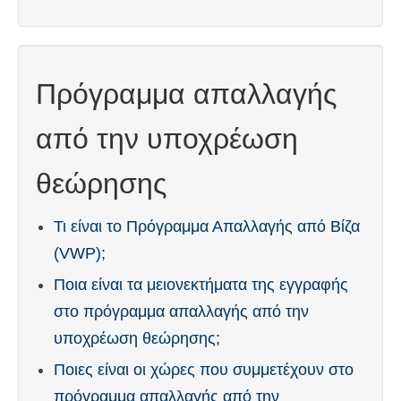
Deutsch
(
Γερμανικά
)
עברית
(
Εβραϊκά
)
Πρόγραμμα απαλλαγής
Magyar
(
Ουγγρικά
)
από την υποχρέωση
Italiano
(
Ιταλικά
)
日本語
(
Ιαπωνικά
)
θεώρησης
한국어
(
Κορεάτικα
)
Τι είναι το Πρόγραμμα Απαλλαγής από Βίζα
Norsk bokmål
(
Νορβηγικά
)
(VWP);
Polski
(
Πολωνικά
)
Ποια είναι τα μειονεκτήματα της εγγραφής
στο πρόγραμμα απαλλαγής από την
Português
(
Πορτογαλικά
)
υποχρέωση θεώρησης;
Slovenčina
(
Σλαβική
)
Ποιες είναι οι χώρες που συμμετέχουν στο
Slovenščina
(
Σλοβενικά
)
πρόγραμμα απαλλαγής από την