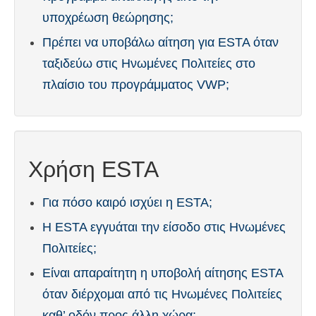
υποχρέωση θεώρησης;
Español
(
Ισπανικά
)
Πρέπει να υποβάλω αίτηση για ESTA όταν
Svenska
(
Σουηδικά
)
ταξιδεύω στις Ηνωμένες Πολιτείες στο
πλαίσιο του προγράμματος VWP;
Χρήση ESTA
Για πόσο καιρό ισχύει η ESTA;
Η ESTA εγγυάται την είσοδο στις Ηνωμένες
Πολιτείες;
Είναι απαραίτητη η υποβολή αίτησης ESTA
όταν διέρχομαι από τις Ηνωμένες Πολιτείες
καθ’ οδόν προς άλλη χώρα;