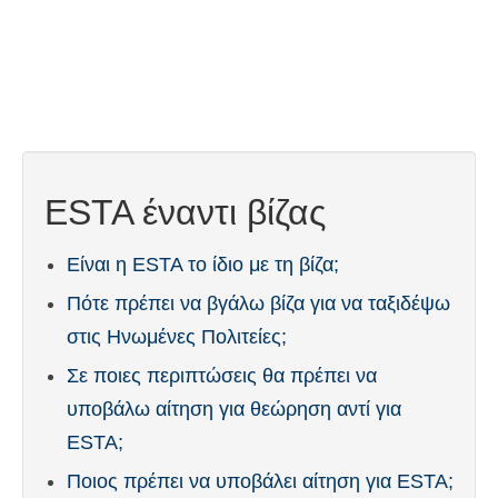
Επαφή
Εφαρμογή
Ελληνικά
Hrvatski
(
Κροατικά
)
ESTA έναντι βίζας
Čeština
(
Τσεχικά
)
Dansk
(
Δανέζικα
)
Είναι η ESTA το ίδιο με τη βίζα;
Nederlands
(
Ολλανδικά
)
Πότε πρέπει να βγάλω βίζα για να ταξιδέψω
στις Ηνωμένες Πολιτείες;
English
(
Αγγλικά
)
Σε ποιες περιπτώσεις θα πρέπει να
Eesti
(
Εσθονικά
)
υποβάλω αίτηση για θεώρηση αντί για
Suomi
(
Φινλανδικά
)
ESTA;
Français
(
Γαλλικά
)
Ποιος πρέπει να υποβάλει αίτηση για ESTA;