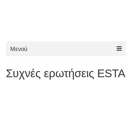
Μενού
ESTA
Συχνές ερωτήσεις ESTA
Απαιτήσεις
FAQ
VWP
Βοήθεια
Νέα